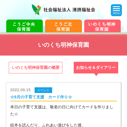
toggle
navigation
MENU
いのくち明神保育園
いのくち明神保育園の概要
お知らせ＆ダイアリー
2022.09.15
イベント
☆9月の子育て支援 カード作り☆
本日の子育て支援は、敬老の日に向けてカードを作りまし
た☆
絵本を読んだり、ふれあい遊びをした後、